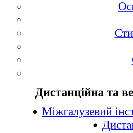
Ос
Сти
Дистанційна та в
Міжгалузевий інст
Диста