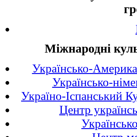
гр
Міжнародні куль
Українсько-Америка
Українсько-німе
Україно-Іспанський К
Центр українсь
Українськ