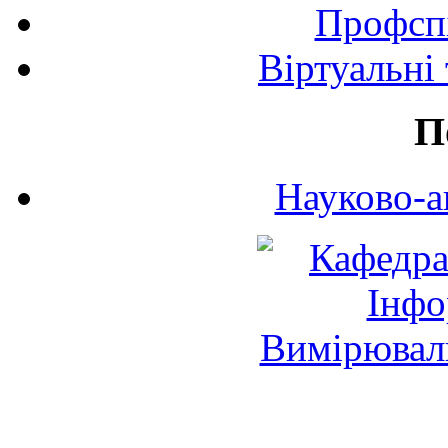
Профспі
Віртуальні
П
Науково-а