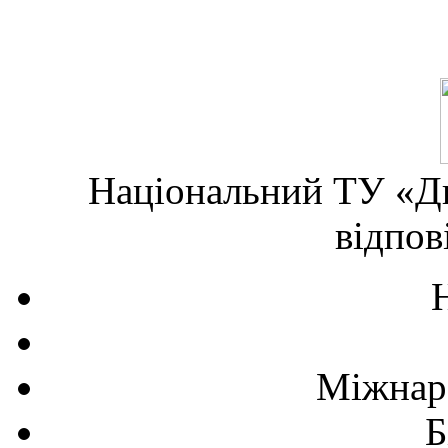
Національний ТУ «Дн
відпов
Міжнаро
Б