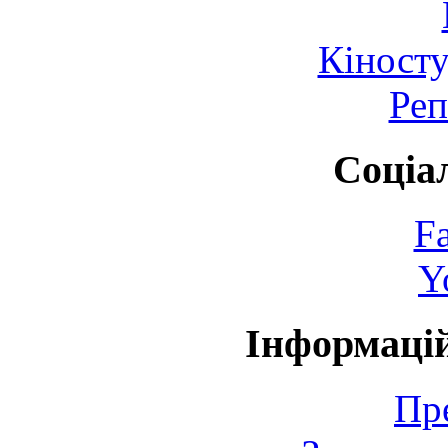
Кіносту
Реп
Соціа
F
Y
Інформаці
Пр