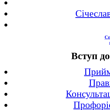
Січесла
Сп
Вступ до
Прийм
Прав
Консультац
Профоріє