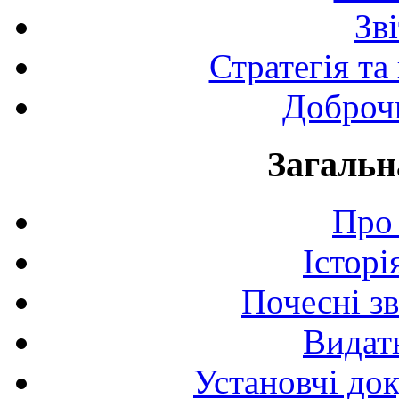
Зв
Стратегія та
Доброчи
Загальн
Про 
Історі
Почесні з
Видат
Установчі до