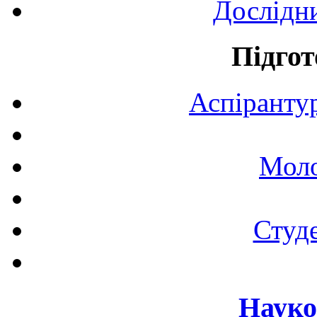
Дослідн
Підгот
Аспірантур
Моло
Студе
Науко