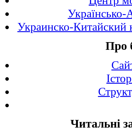
Центр мо
Українсько-
Украинско-Китайский к
Про 
Сай
Істор
Структ
Читальні з